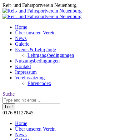
Zum
Reit- und Fahrsportverein Neuenburg
Inhalt
springen
Home
Über unseren Verein
News
Galerie
Events & Lehrgänge
Lehrgangsbedingungen
Nutzungsbedingungen
Kontakt
Impressum
Vereinssatzung
Ehrencodex
Search:
Suche
0176 81127845
Facebook
Home
page
Über unseren Verein
opens
News
in