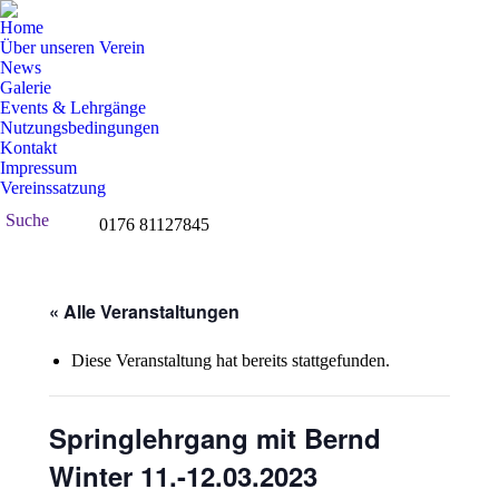
Home
Über unseren Verein
News
Galerie
Events & Lehrgänge
Nutzungsbedingungen
Kontakt
Impressum
Vereinssatzung
Search:
Suche
0176 81127845
Facebook
page
opens
in
« Alle Veranstaltungen
new
window
Diese Veranstaltung hat bereits stattgefunden.
Springlehrgang mit Bernd
Winter 11.-12.03.2023