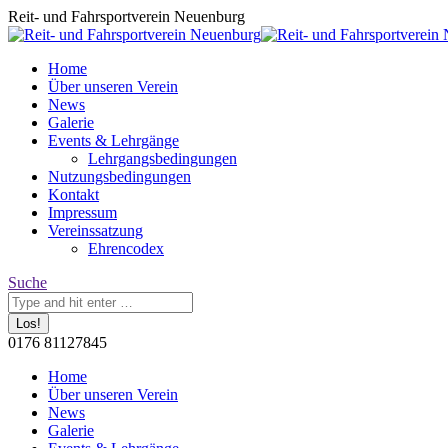
Zum
Reit- und Fahrsportverein Neuenburg
Inhalt
springen
Home
Über unseren Verein
News
Galerie
Events & Lehrgänge
Lehrgangsbedingungen
Nutzungsbedingungen
Kontakt
Impressum
Vereinssatzung
Ehrencodex
Search:
Suche
0176 81127845
Facebook
Home
page
Über unseren Verein
opens
News
in
Galerie
new