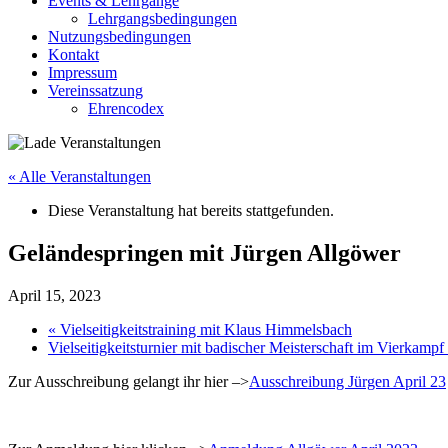
Events & Lehrgänge
window
Lehrgangsbedingungen
Nutzungsbedingungen
Kontakt
Impressum
Vereinssatzung
Ehrencodex
« Alle Veranstaltungen
Diese Veranstaltung hat bereits stattgefunden.
Geländespringen mit Jürgen Allgöwer
April 15, 2023
«
Vielseitigkeitstraining mit Klaus Himmelsbach
Vielseitigkeitsturnier mit badischer Meisterschaft im Vierkamp
Zur Ausschreibung gelangt ihr hier –>
Ausschreibung Jürgen April 23