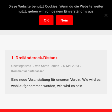
Diese Website benutzt Cookies. Wenn du die Website weiter
Suche
Search:
nutzt, gehen wir von deinem Einverständnis aus.
OK
Nein
Tages-Archive:
6. Mai 2023
Sie befinden sich hier:
1. Dreiländereck-Distanz
Uncategorized
Von
Sarah Tobian
6. Mai 2023
Kommentar hinterlassen
Eine neue Veranstaltung für unseren Verein. Wie wird es
wohl aufgenommen werden, wie wird es sein…