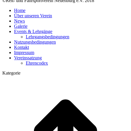
©Reit- und Fahrsportverein Neuenburg e.V. 2018
Home
Über unseren Verein
News
Galerie
Events & Lehrgänge
Lehrgangsbedingungen
Nutzungsbedingungen
Kontakt
Impressum
Vereinssatzung
Ehrencodex
Kategorie
t
T