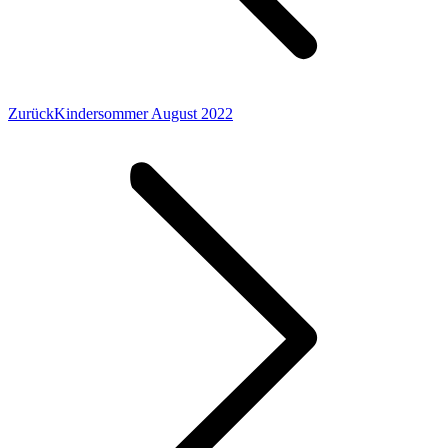
Vorheriger
Zurück
Kindersommer August 2022
Beitrag: