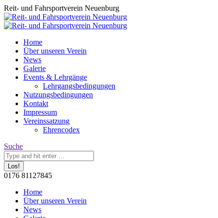
Zum
Reit- und Fahrsportverein Neuenburg
Inhalt
springen
Home
Über unseren Verein
News
Galerie
Events & Lehrgänge
Lehrgangsbedingungen
Nutzungsbedingungen
Kontakt
Impressum
Vereinssatzung
Ehrencodex
Search:
Suche
0176 81127845
Facebook
Home
page
Über unseren Verein
opens
News
in